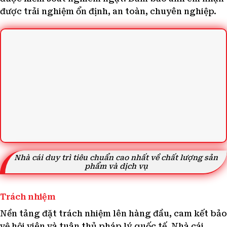
được trải nghiệm ổn định, an toàn, chuyên nghiệp.
Nhà cái duy trì tiêu chuẩn cao nhất về chất lượng sản
phẩm và dịch vụ
Trách nhiệm
Nền tảng đặt trách nhiệm lên hàng đầu, cam kết bảo
vệ hội viên và tuân thủ pháp lý quốc tế. Nhà cái