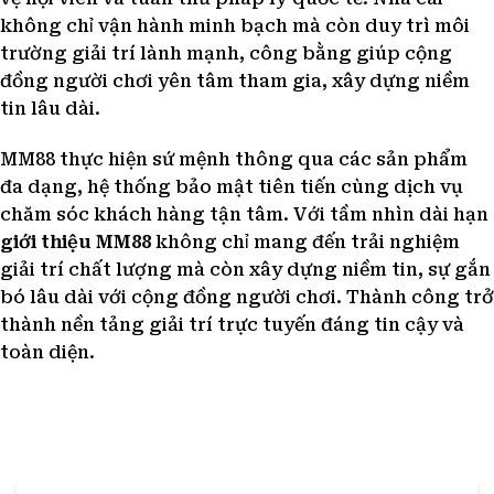
không chỉ vận hành minh bạch mà còn duy trì môi
trường giải trí lành mạnh, công bằng giúp cộng
đồng người chơi yên tâm tham gia, xây dựng niềm
tin lâu dài.
MM88 thực hiện sứ mệnh thông qua các sản phẩm
đa dạng, hệ thống bảo mật tiên tiến cùng dịch vụ
chăm sóc khách hàng tận tâm. Với tầm nhìn dài hạn
giới thiệu MM88
không chỉ mang đến trải nghiệm
giải trí chất lượng mà còn xây dựng niềm tin, sự gắn
bó lâu dài với cộng đồng người chơi. Thành công trở
thành nền tảng giải trí trực tuyến đáng tin cậy và
toàn diện.