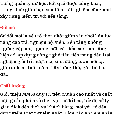
thống quản lý dữ liệu, kết quả được công khai,
trung thực giúp bạn yên tâm trải nghiệm cũng như
xây dựng niềm tin với nền tảng.
Đổi mới
Sự đổi mới là yếu tố then chốt giúp sân chơi liên tục
nâng cao trải nghiệm hội viên. Nền tảng không
ngừng cập nhật game mới, cải tiến các tính năng
hiện có, áp dụng công nghệ tiên tiến mang đến trải
nghiệm giải trí mượt mà, sinh động, luôn mới lạ,
giúp anh em luôn cảm thấy hứng thú, gắn bó lâu
dài.
Chất lượng
Giới thiệu MM88
duy trì tiêu chuẩn cao nhất về chất
lượng sản phẩm và dịch vụ. Từ đồ họa, tốc độ xử lý
giao dịch đến dịch vụ khách hàng, mọi yếu tố đều
được kiểm soát nghiêm ngặt. Đảm bảo anh em nhận