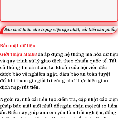
Sân chơi luôn chú trọng việc cập nhật, cải tiến sản phẩm
Bảo mật dữ liệu
Giới thiệu MM88
đã áp dụng hệ thống mã hóa dữ liệu
và quy trình xử lý giao dịch theo chuẩn quốc tế. Tất
cả thông tin cá nhân, tài khoản của hội viên đều
được bảo vệ nghiêm ngặt, đảm bảo an toàn tuyệt
đối khi tham gia giải trí cũng như thực hiện giao
dịch nạp/rút tiền.
Ngoài ra, nhà cái liên tục kiểm tra, cập nhật các biện
pháp bảo mật mới nhất để ngăn chặn mọi rủi ro tiềm
ẩn. Điều này giúp anh em yên tâm trải nghiệm, đồng