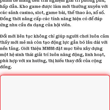
phẩm để mang đến trải nghiệm giải trí phong phú,
hấp dẫn. Kho game được làm mới thường xuyên với
các sảnh casino, slot, game bài, thể thao ảo, xổ số.
Đồng thời nâng cấp các tính năng hiện có để đáp
ứng nhu cầu đa dạng của hội viên.
Đổi mới liên tục không chỉ giúp người chơi luôn cảm
thấy mới mẻ mà còn tạo động lực gắn bó lâu dài với
nền tảng. Giới thiệu MM88 đặt mục tiêu xây dựng
một hệ sinh thái giải trí luôn năng động, linh hoạt,
phù hợp với xu hướng, thị hiếu thay đổi của cộng
đồng.